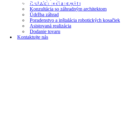
Asistovaná realizácia
Realizácia podľa projektu
Konzultácia so záhradným architektom
Údržba záhrad
Poradenstvo a inštalácia robotických kosačiek
Asistovaná realizácia
Dodanie tovaru
Kontaktujte nás