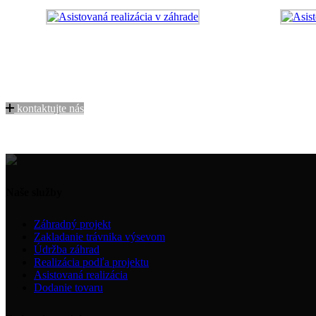
Potrebujete vedieť viac ?
Pre viac informácií o našich službách, nás neváhajte kontaktovať.
kontaktujte nás
Naše služby
Záhradný projekt
Zakladanie trávnika výsevom
Údržba záhrad
Realizácia podľa projektu
Asistovaná realizácia
Dodanie tovaru