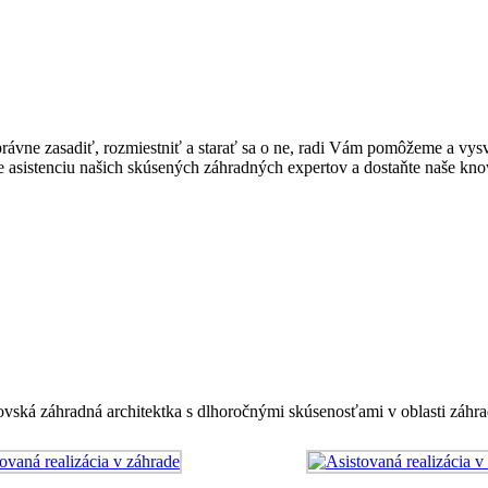
správne zasadiť, rozmiestniť a starať sa o ne, radi Vám pomôžeme a vy
žite asistenciu našich skúsených záhradných expertov a dostaňte naše
bovská záhradná architektka s dlhoročnými skúsenosťami v oblasti záhrad