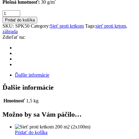
²
Plošná hmotnosť:
30 g/m
Sieť
proti
Pridať do košíka
krtkom
SKU:
SPK50
Category:
Sieť proti krtkom
Tags:
sieť proti krtom
,
50
záhrada
m2
Zdieľať na:
(2x25m)
quantity
Ďalšie informácie
Ďalšie informácie
Hmotnosť
1,5 kg
Možno by sa Vám páčilo…
Pridať do košíka