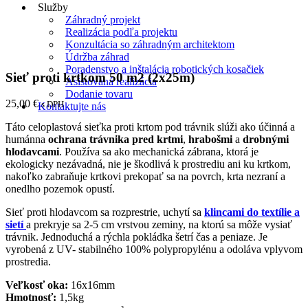
Služby
Záhradný projekt
Realizácia podľa projektu
Konzultácia so záhradným architektom
Údržba záhrad
Poradenstvo a inštalácia robotických kosačiek
Sieť proti krtkom 50 m2 (2x25m)
Asistovaná realizácia
Dodanie tovaru
25,00
€
s DPH
Kontaktujte nás
Táto celoplastová sieťka proti krtom pod trávnik slúži ako účinná a
humánna
ochrana trávnika pred krtmi
,
hrabošmi
a
drobnými
hlodavcami
. Používa sa ako mechanická zábrana, ktorá je
ekologicky nezávadná, nie je škodlivá k prostrediu ani ku krtkom,
nakoľko zabraňuje krtkovi prekopať sa na povrch, krta nezraní a
onedlho pozemok opustí.
Sieť proti hlodavcom sa rozprestrie, uchytí sa
klincami do textílie a
sietí
a prekryje sa 2-5 cm vrstvou zeminy, na ktorú sa môže vysiať
trávnik. Jednoduchá a rýchla pokládka šetrí čas a peniaze. Je
vyrobená z UV- stabilného 100% polypropylénu a odoláva vplyvom
prostredia.
Veľkosť oka:
16x16mm
Hmotnosť:
1,5kg