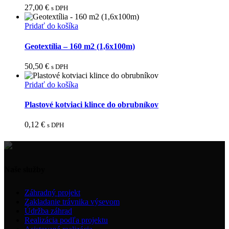
27,00
€
s DPH
Pridať do košíka
Geotextília – 160 m2 (1,6x100m)
50,50
€
s DPH
Pridať do košíka
Plastové kotviaci klince do obrubníkov
0,12
€
s DPH
Naše služby
Záhradný projekt
Zakladanie trávnika výsevom
Údržba záhrad
Realizácia podľa projektu