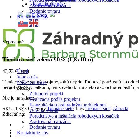
Kontaktujte nás
Asistovaná realizácia
Dodanie tovaru
E-Shop
Kontaktujte nás
Vypredané
Tieniaca sieť zelená 90% (1,8x10m)
Úvod
43,73
€
s DPH
Viac o nás
Tieniace siete sa pre svoju vysokú nepriehľadnosť používajú na oddel
Naše realizácie
pergoly, terasy, balkónu, tenisového kurtu alebo ako ochrana rastlín
Služby
Záhradný projekt
Nie je na sklade
Realizácia podľa projektu
Konzultácia so záhradným architektom
SKU:
TSZ3
Category:
Tieniace siete
Tags:
Tieniaca sieť
,
záhrada
Údržba záhrad
Zdieľať na:
Poradenstvo a inštalácia robotických kosačiek
Asistovaná realizácia
Dodanie tovaru
Kontaktujte nás