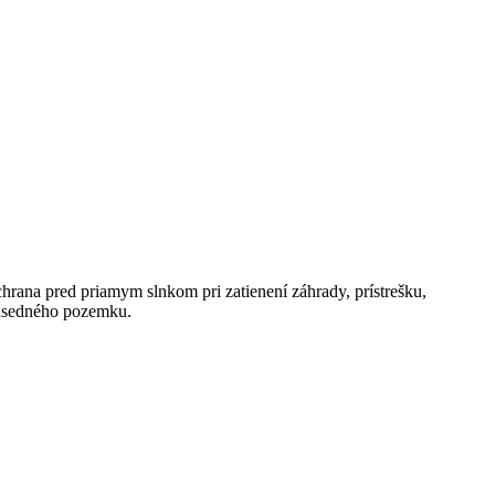
hrana pred priamym slnkom pri zatienení záhrady, prístrešku,
 susedného pozemku.