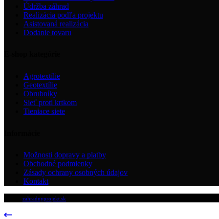
Údržba záhrad
Realizácia podľa projektu
Asistovaná realizácia
Dodanie tovaru
E-shop kategórie
Agrotextílie
Geotextílie
Obrubníky
Sieť proti krtkom
Tieniace siete
Informácie
Možnosti dopravy a platby
Obchodné podmienky
Zásady ochrany osobných údajov
Kontakt
© 2024
zahradnyprojekt.sk
, All Rights Reserved