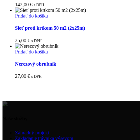
142,00
€
s DPH
Pridať do košíka
Sieť proti krtkom 50 m2 (2x25m)
25,00
€
s DPH
Pridať do košíka
Nerezový obrubník
27,00
€
s DPH
Naše služby
Záhradný projekt
Zakladanie trávnika výsevom